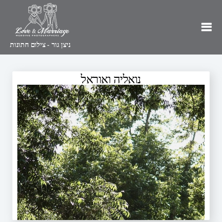
ניצן גור - צילום חתונות
נואליה ואוראל